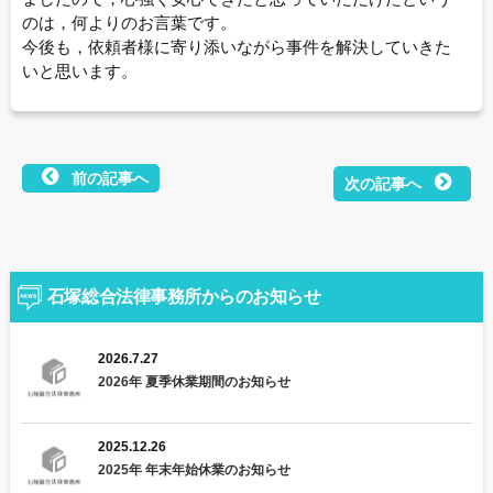
のは，何よりのお言葉です。
今後も，依頼者様に寄り添いながら事件を解決していきた
いと思います。
前の記事へ
次の記事へ
投
稿
ナ
石塚総合法律事務所からのお知らせ
ビ
2026.7.27
ゲ
2026年 夏季休業期間のお知らせ
ー
シ
2025.12.26
2025年 年末年始休業のお知らせ