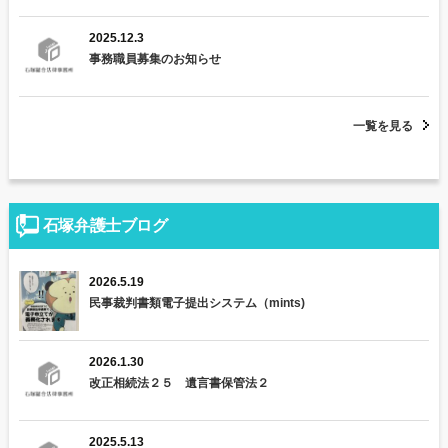
ョ
ン
2025.12.3
事務職員募集のお知らせ
一覧を見る
石塚弁護士ブログ
2026.5.19
民事裁判書類電子提出システム（mints)
2026.1.30
改正相続法２５ 遺言書保管法２
2025.5.13