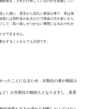
極財産を，どれだけ有しているのかを把握してい
認した後に，貸主から支払い督促が来て，実は借
財産には預貯金があるだけで借金の方が多いから
りして，取り返しがつかない事態になるおそれが
とができません。
査をすることがとても大切です。
なかったことになるため，次順位の者が相続人
など）が次順位の相続人となりますし，直系
が相続放棄をするか否かを判断しなくてはなら