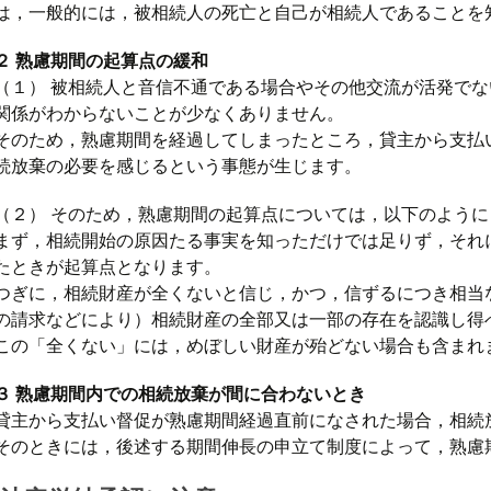
は，一般的には，被相続人の死亡と自己が相続人であることを
２ 熟慮期間の起算点の緩和
（１） 被相続人と音信不通である場合やその他交流が活発で
関係がわからないことが少なくありません。
そのため，熟慮期間を経過してしまったところ，貸主から支払
続放棄の必要を感じるという事態が生じます。
（２） そのため，熟慮期間の起算点については，以下のよう
まず，相続開始の原因たる事実を知っただけでは足りず，それ
たときが起算点となります。
つぎに，相続財産が全くないと信じ，かつ，信ずるにつき相当
の請求などにより）相続財産の全部又は一部の存在を認識し得
この「全くない」には，めぼしい財産が殆どない場合も含まれ
３ 熟慮期間内での相続放棄が間に合わないとき
貸主から支払い督促が熟慮期間経過直前になされた場合，相続
そのときには，後述する期間伸長の申立て制度によって，熟慮