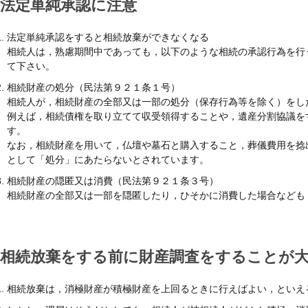
法定単純承認に注意
法定単純承認をすると相続放棄ができなくなる
相続人は，熟慮期間中であっても，以下のような相続の承認行為を行
て下さい。
相続財産の処分（民法第９２１条１号）
相続人が，相続財産の全部又は一部の処分（保存行為等を除く）をし
例えば，相続債権を取り立てて収受領得することや，遺産分割協議を
す。
なお，相続財産を用いて，仏壇や墓石と購入すること，葬儀費用を捻
として「処分」にあたらないとされています。
相続財産の隠匿又は消費（民法第９２１条３号）
相続財産の全部又は一部を隠匿したり，ひそかに消費した場合なども
相続放棄をする前に財産調査をすることが
相続放棄は，消極財産が積極財産を上回るときに行えばよい，といえ