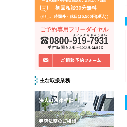
千葉県柏市･松戸市常磐線沿い近郊エリア対応
初回相談30分無料
（但し、時間外・休日は5,500円(税込)）
ご予約専用フリーダイヤル
主な取扱業務