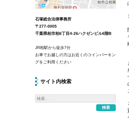
石塚総合法律事務所
〒
277-0005
千葉県
柏市
柏6丁目4-26ハクゼンビル6階B
JR柏駅から徒歩7分
お車でお越しの方はお近くのコインパーキン
グをご利用ください
サイト内検索
検
索: