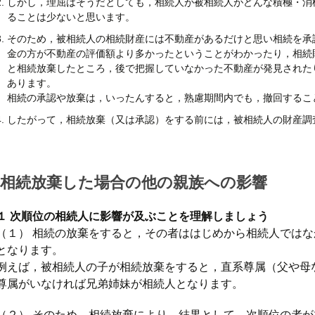
しかし，理屈はそうだとしても，相続人が被相続人がどんな積極・消
ることは少ないと思います。
そのため，被相続人の相続財産には不動産があるだけと思い相続を承
金の方が不動産の評価額より多かったということがわかったり，相続
と相続放棄したところ，後で把握していなかった不動産が発見された
あります。
相続の承認や放棄は，いったんすると，熟慮期間内でも，撤回するこ
したがって，相続放棄（又は承認）をする前には，被相続人の財産調
相続放棄した場合の他の親族への影響
１ 次順位の相続人に影響が及ぶことを理解しましょう
（１） 相続の放棄をすると，その者ははじめから相続人では
となります。
例えば，被相続人の子が相続放棄をすると，直系尊属（父や母
尊属がいなければ兄弟姉妹が相続人となります。
（２） そのため，相続放棄により，結果として，次順位の者