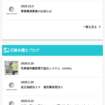
ン
2025.12.3
事務職員募集のお知らせ
一覧を見る
石塚弁護士ブログ
2026.5.19
民事裁判書類電子提出システム（mints)
2026.1.30
改正相続法２５ 遺言書保管法２
2025.5.13