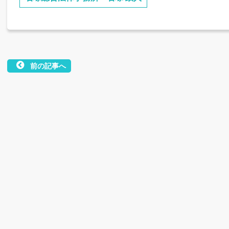
前の記事へ
投
稿
ナ
ビ
ゲ
ー
シ
ョ