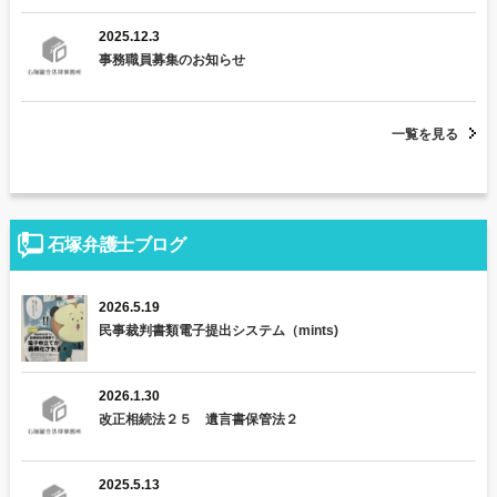
ョ
ン
2025.12.3
事務職員募集のお知らせ
一覧を見る
石塚弁護士ブログ
2026.5.19
民事裁判書類電子提出システム（mints)
2026.1.30
改正相続法２５ 遺言書保管法２
2025.5.13